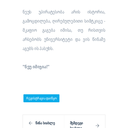
ნეუს უპირატესობა არის ისტორია,
გამოცდილება, ღირებულებითი სიმტკიცე -
მკაფიო გაგება იმისა, თუ რისთვის
არსებობს უნივერსიტეტი და ვის წინაშე
აგებს ის პასუხს.
"ნეუ იმიჯია!"
რეგისტრაცია დაიწყო
ᲬᲘᲜᲐ ᲡᲘᲐᲮᲚᲔ
ᲨᲔᲛᲓᲔᲒᲘ